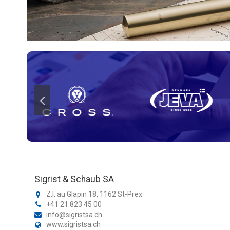
Sigrist & Schaub SA
Z.I. au Glapin 18, 1162 St-Prex
+41 21 823 45 00
info@sigristsa.ch
www.sigristsa.ch