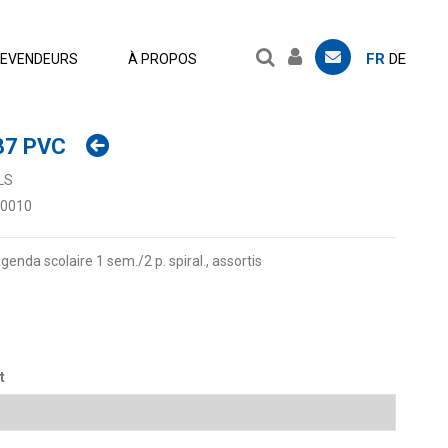
FR
DE
EVENDEURS
À PROPOS
37 PVC
LS
.0010
da scolaire 1 sem./2 p. spiral., assortis
t