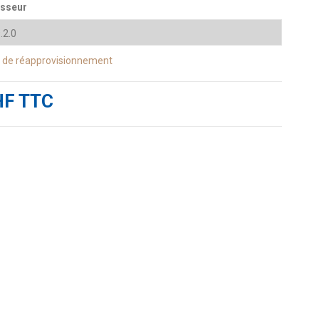
isseur
s de réapprovisionnement
HF TTC