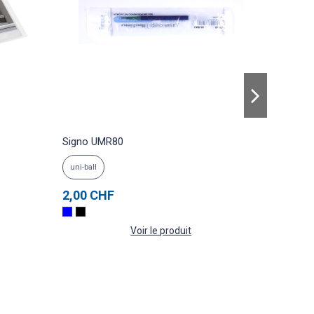
Signo UMR80
BLACK 
uni-ball
TROIKA
2,00 CHF
54,00 
Voir le produit