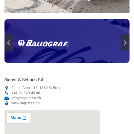
Sigrist & Schaub SA
Z.I. au Glapin 18, 1162 St-Prex
+41 21 823 45 00
info@sigristsa.ch
www.sigristsa.ch