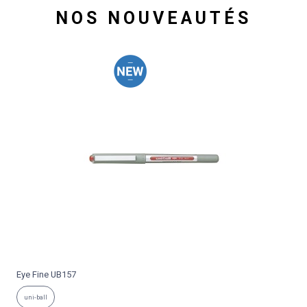
NOS NOUVEAUTÉS
Collection Sport
P
KAWECO