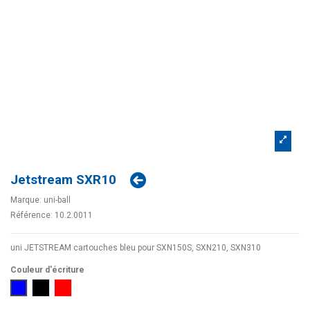
Jetstream SXR10
Marque:
uni-ball
Référence:
10.2.0011
uni JETSTREAM cartouches bleu pour SXN150S, SXN210, SXN310
Couleur d'écriture
Bleu
Noir
Rouge