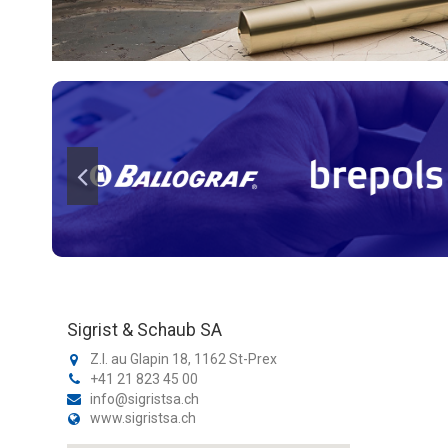
Sigrist & Schaub SA
Z.I. au Glapin 18, 1162 St-Prex
+41 21 823 45 00
info@sigristsa.ch
www.sigristsa.ch