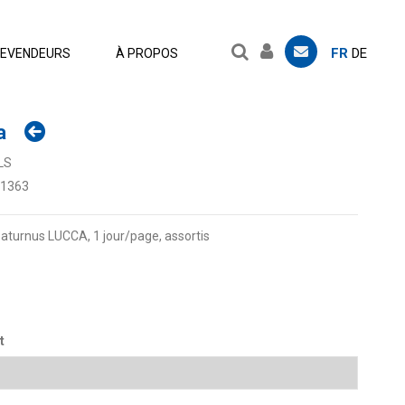
FR
DE
EVENDEURS
À PROPOS
a
LS
.1363
urnus LUCCA, 1 jour/page, assortis
t