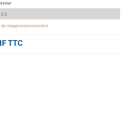
isseur
s de réapprovisionnement
HF TTC