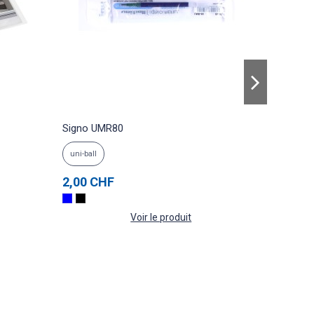
Signo UMR80
BLACK 
uni-ball
TROIKA
2,00 CHF
54,00 
Voir le produit