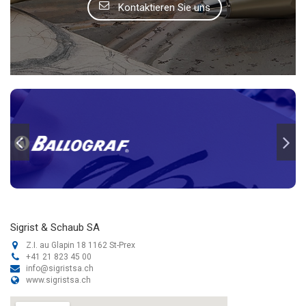
Kontaktieren Sie uns
Sigrist & Schaub SA
Z.I. au Glapin 18 1162 St-Prex
+41 21 823 45 00
info@sigristsa.ch
www.sigristsa.ch