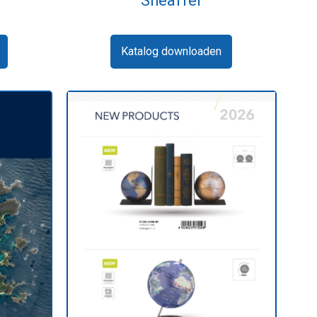
Sheaffer
Katalog downloaden