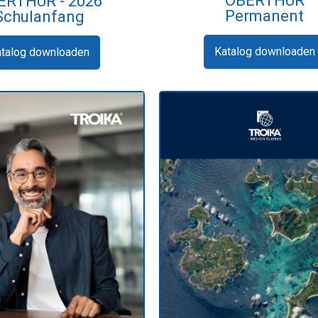
OBERTHUR
ERTHUR - 2026
Permanent
Schulanfang
Katalog downloaden
atalog downloaden