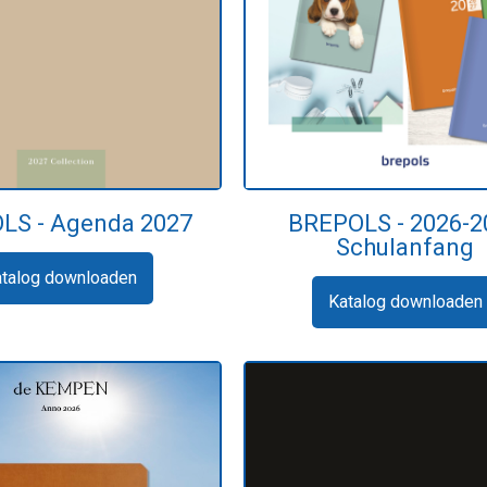
LS - Agenda 2027
BREPOLS - 2026-2
Schulanfang
atalog downloaden
Katalog downloaden