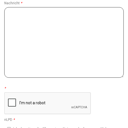
Nachricht
*
L'espace Bureautique
Avenue du Théâtre 2 1870 Monthey, CH-VS 024 473 40 80
L'espace Bureautique SA
Rue Dent Blanche 19 1950 Sion, CH-VS 027 327 50 70
La matita
Frau Franziska Rindlisbacher 4710 Balsthal, CH-SO 062 391 32 62
Landolt-Arbenz AG
Paradeplatz / Poststrasse 10 8001 Zürich, CH-ZH 043 443 77 00
*
Markwalder & Co AG
Kornhausstrasse 5 9001 St-Gallen, CH-SG 071 228 59 31
Nuovo Centrocolor SA
nLPD
*
Viale Portone 23 6517 Arbedo, CH-TI 091 825 37 64