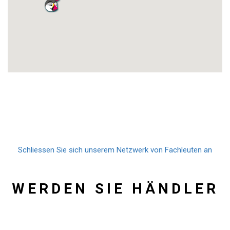
Bürobedarf Schaffner GmbH
Bahnhofstrasse 5 3800 Unterseen, CH-BE
Bürowelt Schiff AG
Marktgasse 5 9000 St-Gallen, CH-SG 071 311 23 24
Burri Kleinwaren
Chemin de Graitery 22 2740 Moutier, CH-BE
Duplirex
Avenue du Théâtre 2 1870 Monthey, CH-VS 024 473 40 85
Schliessen Sie sich unserem Netzwerk von Fachleuten an
Duplirex Martigny
Rue de la Poste 7 1920 martigny, CH-VS 027 721 87 97
WERDEN SIE HÄNDLER
Flattery, Karten & Papier
Bützbergstrasse 35 4900 Langenthal, CH-BE 079 727 92 00