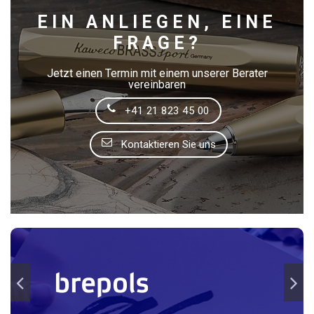
EIN ANLIEGEN, EINE
FRAGE?
Papeterie Zumstein AG
Rennweg 19 8001 Zürich, CH-ZH 044 211 77 70
Jetzt einen Termin mit einem unserer Berater
vereinbaren
Papeterie Zumstein AG
Oberdorfstrasse 24 8001 Zürich, CH-ZH 043 928 77 70
+41 21 823 45 00
Kontaktieren Sie uns
Papeterie Zumstein AG
Krongasse 8 6003 Luzern, CH-LU 041 210 15 55
Papeterie Zumstein AG
Freie Strasse 43 4001 Basel, CH-BS 061 411 77 70
Papeterie Zumstein AG
Marktgasse 14 3011 Bern, CH-BE 061 411 77 70
Pauli Papeterie und Spielwaren