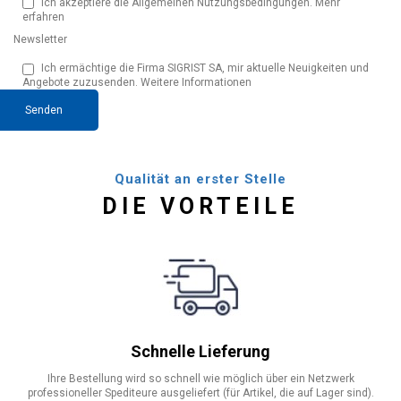
Ich akzeptiere die Allgemeinen Nutzungsbedingungen.
Mehr
erfahren
OTTO MATHYS BURO SHOP GMBH
Newsletter
Marchweg 6 5035 Unterentfelden, CH-AG
Ich ermächtige die Firma SIGRIST SA, mir aktuelle Neuigkeiten und
Angebote zuzusenden.
Weitere Informationen
Papeterie Bourquin
Senden
Rue du Seyon 24a 2000 Neuchâtel, CH-NE 032 725 10 74
Papeterie Brachard & Cie
Qualität an erster Stelle
Rue de la Corraterie 10 1204 Genève, CH-GE 022 817 05 55
DIE VORTEILE
Papeterie Cornavin Pellaton
Place des 22 Cantons 3 1201 Genève, CH-GE 022 732 30 66
Papeterie Daniel Campiche Sàrl
Grand-Rue 66 1110 Morges, CH-VD 021 801 12 49
Schnelle Lieferung
Papeterie dAubonne
Ihre Bestellung wird so schnell wie möglich über ein Netzwerk
Place de l'Ancienne Gare 1 1170 Aubonne, CH-VD 021 808 58 88
professioneller Spediteure ausgeliefert (für Artikel, die auf Lager sind).