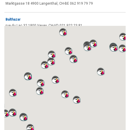
Marktgasse 18 4900 Langenthal, CH-BE 062 919 79 79
Balthazar
rue du Lac 32 1800 Vevey, CH-VD 021 922 23 81
Buchelt Papeterie & Boutique
Seefeldstrasse 129 8008 Zürich, CH-ZH 044 383 87 20
BÜPA AG
Bahnhofstrasse 12 5200 Brugg, CH-AG 056 441 98 66
Bureaurama
Nidaugasse 62 Biel 2501 Bienne, CH-BE 032 366 54 70
Büro-Schoch AG
Untertor 7 8401 Winterthur, CH-ZH 052 320 20 40