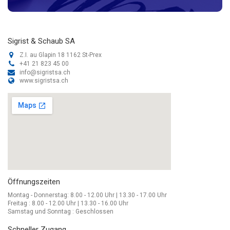
Lenzburgerstr. 12 5103 Wildegg, CH-AG 062 893 11 11
Pius Schäfler AG
Sigrist & Schaub SA
St.-Gallerstrasse 60a 9201 Gossau, CH-SG 071 388 48 28
Z.I. au Glapin 18 1162 St-Prex
+41 21 823 45 00
info@sigristsa.ch
Pius Schäfler AG
www.sigristsa.ch
Bahnhofstrasse 5 8570 Weinfelden, CH-TG 071 622 57 11
Schlup AG
Solothurnstrasse 15 2543 Lengnau, CH-AG 032 653 16 11
Schoenerschulen.ch
Birkenstrasse 21 8853 Lachen, CH-SZ 055 511 78 68
Öffnungszeiten
Schoenerschulen.ch
Montag - Donnerstag: 8.00 - 12.00 Uhr | 13.30 - 17.00 Uhr
Burgerrietstr. 4 8730 Uznach, CH-SG 077 513 24 36
Freitag : 8.00 - 12.00 Uhr | 13.30 - 16.00 Uhr
Samstag und Sonntag : Geschlossen
Schneller Zugang