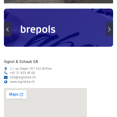
Sigrist & Schaub SA
Z.I. au Glapin 18 1162 St-Prex
+41 21 823 45 00
info@sigristsa.ch
www.sigristsa.ch