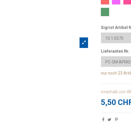
F4 Dunkeloran
F13 Ros
F1
88 Waldgrün
Sigrist Artikel N
Lieferanten Nr.
nur noch
23 Arti
innerhalb von 4
5,50 CH