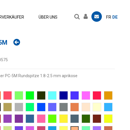
FR
DE
RVERKÄUFER
ÜBER UNS
C5M
0575
er PC-5M Rundspitze 1.8-2.5 mm aprikose
 orange
4 Orange
5 Hellgrün
6 Grün
7 Khaki-Grün
8 Hellblau
10 Preussisch Blau
12 violett
13 Rosa
15 Rot
19 Ocker
elbraun
4 Schwarz
25 Gold
26 argent
31 Smaragdgrün
33 Dunkelblau
34 Lila
37 grau
42 Bronze
45 Beige
46 ivory
48 Himmelb
orange
6 Rubinrot
57 Himbeere
60 Weintrub
61 Schiefergrau
66 Koralle
72 Apfelgrün
73 Strohgelb
82 Tiefgrau
83 Englisch Grün
84 Kakao Braun
F2 Gelb Fluo