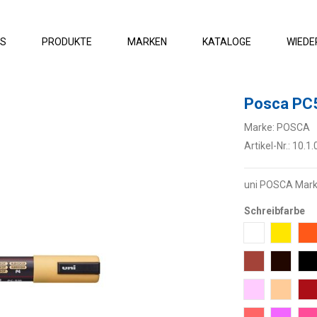
ES
PRODUKTE
MARKEN
KATALOGE
WIEDE
Posca P
Marke:
POSCA
Artikel-Nr.:
10.1.
uni POSCA Mark
Schreibfarbe
1 weiss
2 Gelb
3
21 Braun
22 Dunk
2
51 Hellrosa
54 Hell
5