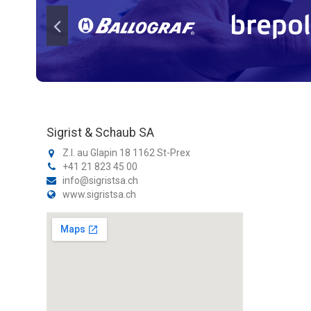
Sigrist & Schaub SA
Z.I. au Glapin 18 1162 St-Prex
+41 21 823 45 00
info@sigristsa.ch
www.sigristsa.ch