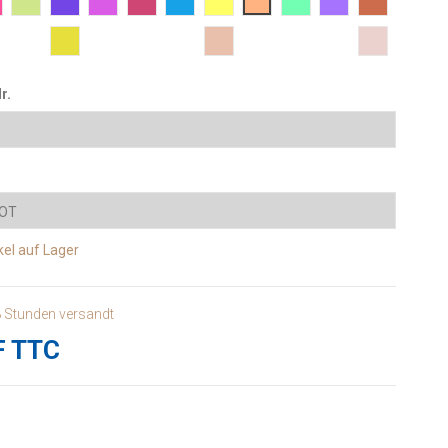
ge Fluo
a Fluo
5 Rot Fluo
M6 Metallic grün
M12 Violett metallisch
M13 Metallisch Rosa
M15 Rot metallisch
M33 Metallblau
P2 Lichtgelb
p4 Apricot
P6 Aqua Grün
P11 Lavendel
20 Kastanie
87 Traubengrün
17 Pudriges Rosa
68 Satin Ro
r.
kel
auf Lager
8 Stunden versandt
F TTC