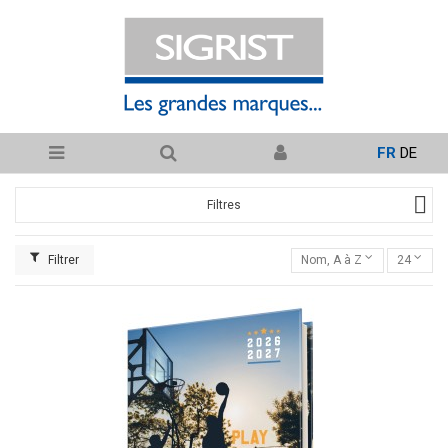
FR
DE
Filtres
Filtrer
Nom, A à Z
24