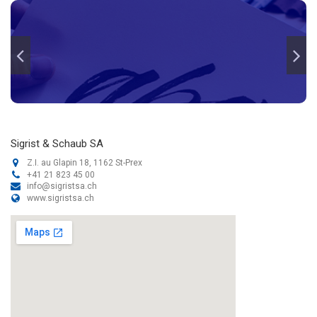
Sigrist & Schaub SA
Z.I. au Glapin 18, 1162 St-Prex
+41 21 823 45 00
info@sigristsa.ch
www.sigristsa.ch