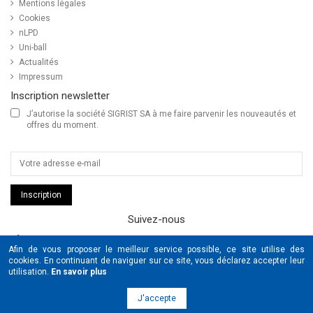
Mentions légales
Cookies
nLPD
Uni-ball
Actualités
Impressum
Inscription newsletter
J’autorise la société SIGRIST SA à me faire parvenir les nouveautés et
offres du moment.
Inscription
Suivez-nous
SIGRIST
Afin de vous proposer le meilleur service possible, ce site utilise des
UNIBALL
cookies. En continuant de naviguer sur ce site, vous déclarez accepter leur
POSCA
utilisation.
En savoir plus
© Copyright 2026 Sigrist & Schaub SA tous droits réservés by
J'accepte
www.cOOmmunication.com
&
www.pme-kmu.com