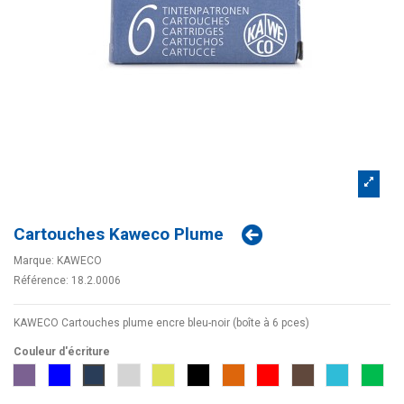
Cartouches Kaweco Plume
Marque:
KAWECO
Référence:
18.2.0006
KAWECO Cartouches plume encre bleu-noir (boîte à 6 pces)
Couleur d'écriture
Aubergine
Bleu
Bleu noir
Gris
Jaune néon
Noir
Orange
Rouge
Sepia
Turquoise
Vert