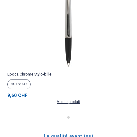
Epoca Chrome Stylo-bille
P
BALLOGRAF
9,60 CHF
Voir le produit
La qualité avant tout