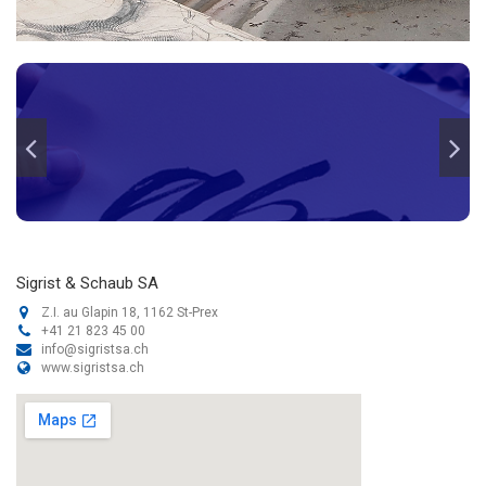
Sigrist & Schaub SA
Z.I. au Glapin 18, 1162 St-Prex
+41 21 823 45 00
info@sigristsa.ch
www.sigristsa.ch