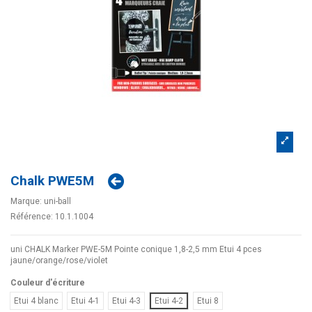
Chalk PWE5M
Marque:
uni-ball
Référence:
10.1.1004
uni CHALK Marker PWE-5M Pointe conique 1,8-2,5 mm Etui 4 pces
jaune/orange/rose/violet
Couleur d'écriture
Etui 4 blanc
Etui 4-1
Etui 4-3
Etui 4-2
Etui 8