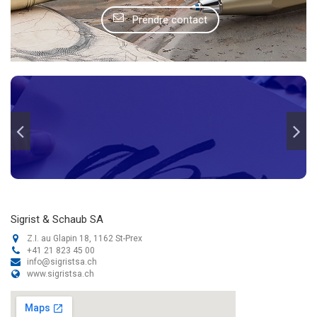
Prendre contact
Sigrist & Schaub SA
Z.I. au Glapin 18, 1162 St-Prex
+41 21 823 45 00
info@sigristsa.ch
www.sigristsa.ch