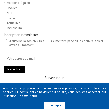
Mentions légales
Cookies
nLPD
Uni-ball
Actualités
Impressum
Inscription newsletter
J’autorise la société SIGRIST SA à me faire parvenir les nouveautés et
offres du moment.
Inscription
Suivez-nous
SIGRIST
Afin de vous proposer le meilleur service possible, ce site utilise des
UNIBALL
cookies. En continuant de naviguer sur ce site, vous déclarez accepter leur
POSCA
utilisation.
En savoir plus
© Copyright 2026 Sigrist & Schaub SA tous droits réservés by
J'accepte
www.cOOmmunication.com
&
www.pme-kmu.com