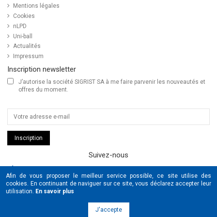
Mentions légales
Cookies
nLPD
Uni-ball
Actualités
Impressum
Inscription newsletter
J’autorise la société SIGRIST SA à me faire parvenir les nouveautés et
offres du moment.
Inscription
Suivez-nous
SIGRIST
Afin de vous proposer le meilleur service possible, ce site utilise des
UNIBALL
cookies. En continuant de naviguer sur ce site, vous déclarez accepter leur
POSCA
utilisation.
En savoir plus
© Copyright 2026 Sigrist & Schaub SA tous droits réservés by
J'accepte
www.cOOmmunication.com
&
www.pme-kmu.com