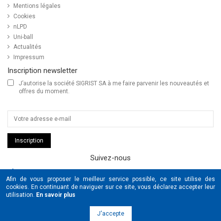
Mentions légales
Cookies
nLPD
Uni-ball
Actualités
Impressum
Inscription newsletter
J’autorise la société SIGRIST SA à me faire parvenir les nouveautés et
offres du moment.
Inscription
Suivez-nous
SIGRIST
Afin de vous proposer le meilleur service possible, ce site utilise des
UNIBALL
cookies. En continuant de naviguer sur ce site, vous déclarez accepter leur
POSCA
utilisation.
En savoir plus
© Copyright 2026 Sigrist & Schaub SA tous droits réservés by
J'accepte
www.cOOmmunication.com
&
www.pme-kmu.com