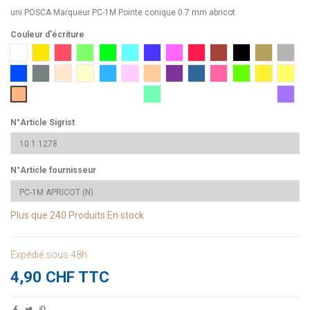
uni POSCA Marqueur PC-1M Pointe conique 0.7 mm abricot
Couleur d'écriture
1 blanc
2 Jaune
4 Orange foncé
5 Vert clair
6 Vert foncé
8 Bleu clair
12 violet
13 Rose
15 Rouge
21 Marron
24 Noir
25 Or
26 arg
33 Bleu foncé
37 gris
45 Beige
46 ivoire
48 Bleu ciel
51 Rose clair
54 Rose saumon
60 Lie de vin
61 Gris ardoise
66 Corail
72 Vert pomme
73 Jaune pai
P2 Jau
p4 Abricot
P6 Vert d'eau
P11 L
N°Article Sigrist
N°Article fournisseur
Plus que
240 Produits
En stock
Expédié sous 48h
4,90 CHF TTC