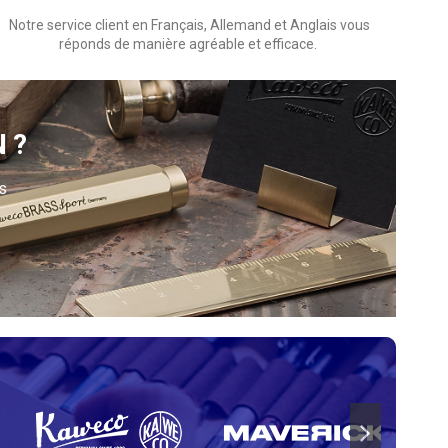
Notre service client en Français, Allemand et Anglais vous
réponds de manière agréable et efficace.
N?
s