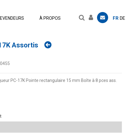
FR
DE
EVENDEURS
À PROPOS
17K Assortis
.0455
eur PC-17K Pointe rectangulaire 15 mm Boîte à 8 pces ass.
t