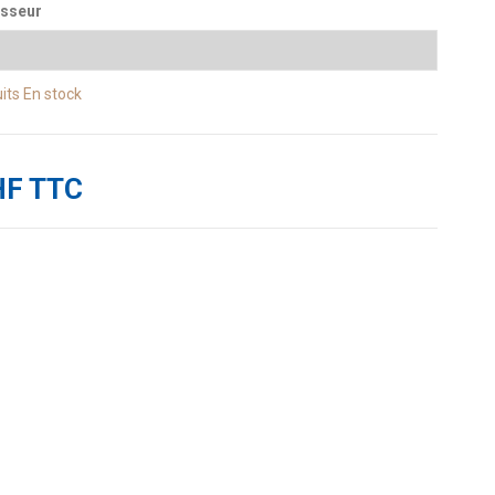
isseur
its
En stock
HF TTC