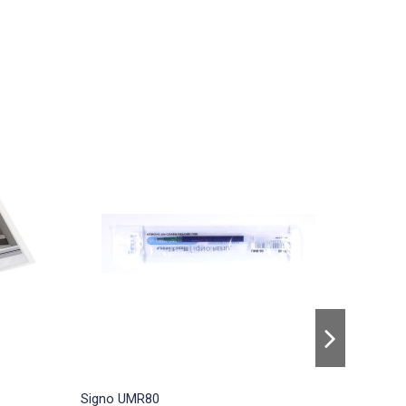
Signo UMR80
BLACK 