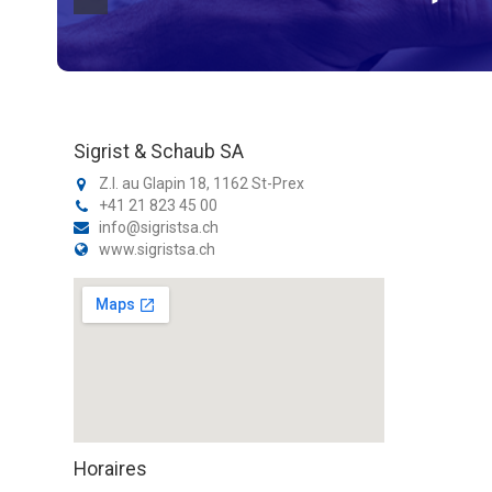
Sigrist & Schaub SA
Z.I. au Glapin 18, 1162 St-Prex
+41 21 823 45 00
info@sigristsa.ch
www.sigristsa.ch
Horaires