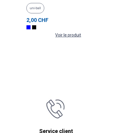
uni-ball
TROIKA
2,00 CHF
54,00 
Voir le produit
Service client