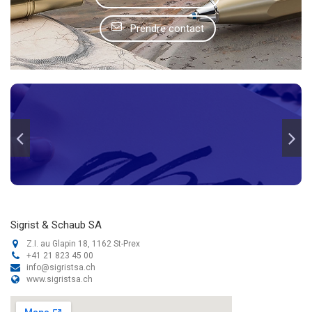
Prendre contact
Sigrist & Schaub SA
Z.I. au Glapin 18, 1162 St-Prex
+41 21 823 45 00
info@sigristsa.ch
www.sigristsa.ch