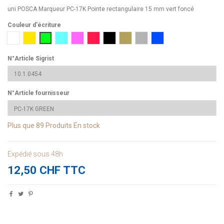
uni POSCA Marqueur PC-17K Pointe rectangulaire 15 mm vert foncé
Couleur d'écriture
1 blanc
2 Jaune
6 Vert foncé
8 Bleu clair
13 Rose
15 Rouge
24 Noir
25 Or
26 argent
33 Bleu foncé
N°Article Sigrist
N°Article fournisseur
Plus que
89 Produits
En stock
Expédié sous 48h
12,50 CHF TTC