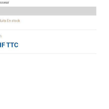
isseur
uits
En stock
8h
HF TTC