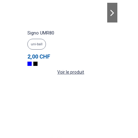
Signo UMR80
BLACK 
uni-ball
TROIKA
2,00 CHF
54,00 
Voir le produit