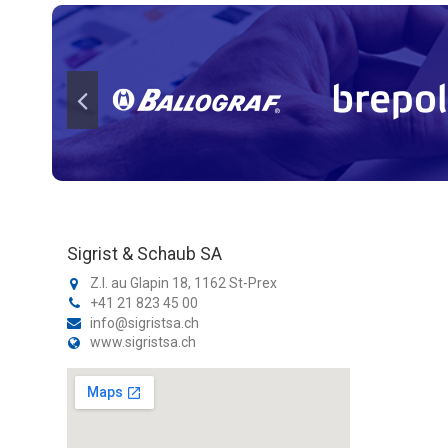
Sigrist & Schaub SA
Z.I. au Glapin 18, 1162 St-Prex
+41 21 823 45 00
info@sigristsa.ch
www.sigristsa.ch