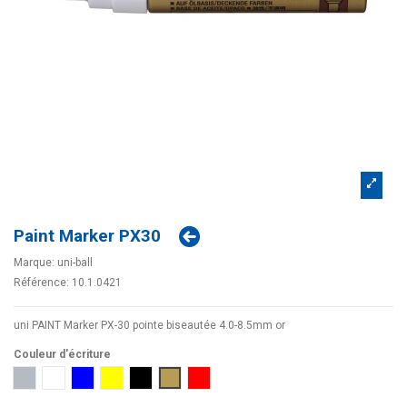
Paint Marker PX30
Marque:
uni-ball
Référence:
10.1.0421
uni PAINT Marker PX-30 pointe biseautée 4.0-8.5mm or
Couleur d'écriture
Argent
Blanc
Bleu
Jaune
Noir
Or
Rouge