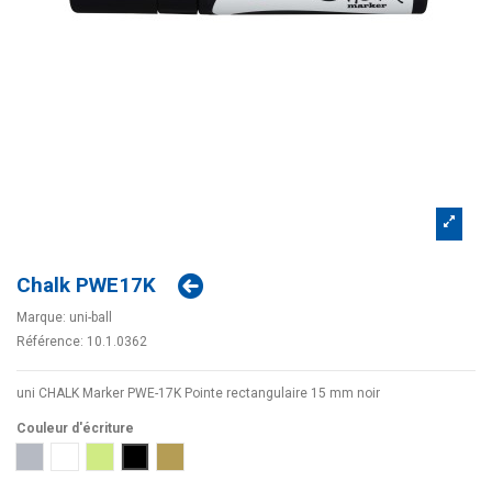
Chalk PWE17K
Marque:
uni-ball
Référence:
10.1.0362
uni CHALK Marker PWE-17K Pointe rectangulaire 15 mm noir
Couleur d'écriture
Argent
Blanc
Jaune Fluo
Noir
Or