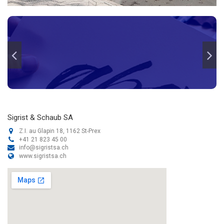
Sigrist & Schaub SA
Z.I. au Glapin 18, 1162 St-Prex
+41 21 823 45 00
info@sigristsa.ch
www.sigristsa.ch