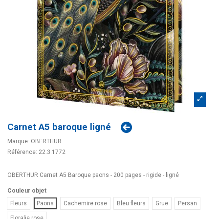
Carnet A5 baroque ligné
Marque:
OBERTHUR
Référence:
22.3.1772
OBERTHUR Carnet A5 Baroque paons - 200 pages - rigide - ligné
Couleur objet
Fleurs
Paons
Cachemire rose
Bleu fleurs
Grue
Persan
Floralie rose