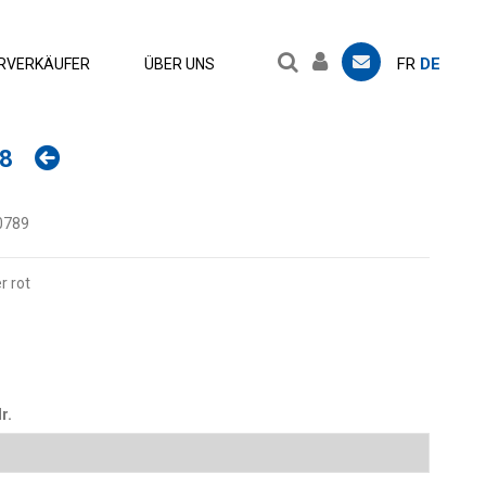
FR
DE
RVERKÄUFER
ÜBER UNS
88
0789
r rot
z
t
r.