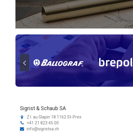
Sigrist & Schaub SA
Z.I. au Glapin 18 1162 St-Prex
+41 21 823 45 00
info@sigristsa.ch