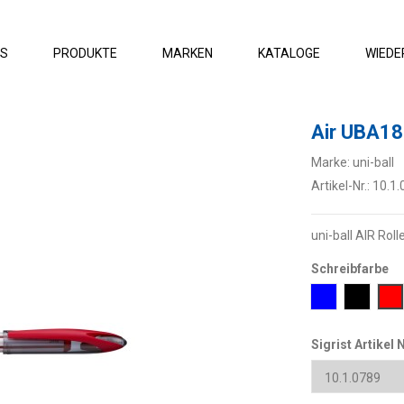
ES
PRODUKTE
MARKEN
KATALOGE
WIEDE
Air UBA1
Marke:
uni-ball
Artikel-Nr.:
10.1.
uni-ball AIR Rolle
Schreibfarbe
Blau
Schwar
Ro
Sigrist Artikel N