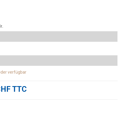
r.
eder verfügbar
CHF TTC