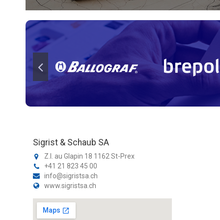
Sigrist & Schaub SA
Z.I. au Glapin 18 1162 St-Prex
+41 21 823 45 00
info@sigristsa.ch
www.sigristsa.ch