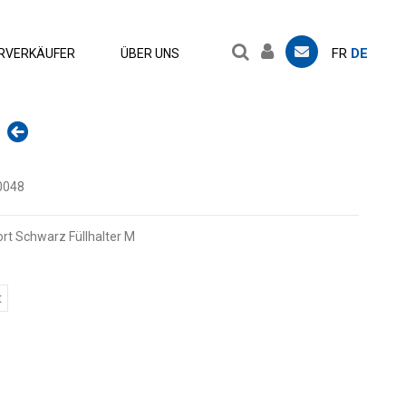
FR
DE
RVERKÄUFER
ÜBER UNS
0048
t Schwarz Füllhalter M
t