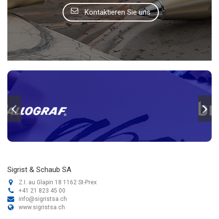
Kontaktieren Sie uns
Sigrist & Schaub SA
Z.I. au Glapin 18 1162 St-Prex
+41 21 823 45 00
info@sigristsa.ch
www.sigristsa.ch